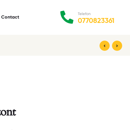
Telefon
Contact
0770823361
$
$
16.93
18.30
zont