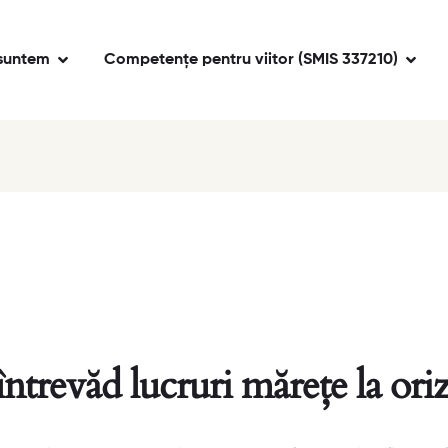
suntem
Competențe pentru viitor (SMIS 337210)
întrevăd lucruri mărețe la ori