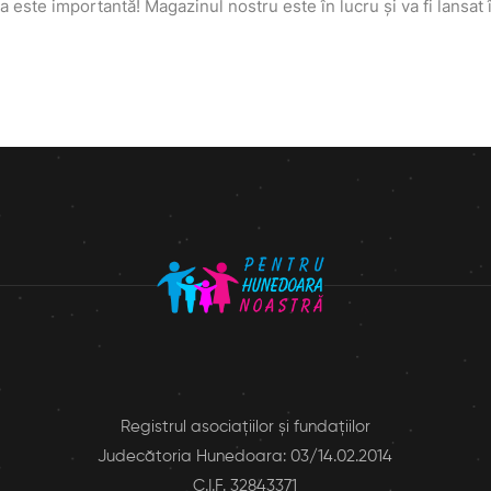
a este importantă! Magazinul nostru este în lucru și va fi lansat 
Registrul asociaţiilor şi fundaţiilor
Judecătoria Hunedoara: 03/14.02.2014
C.I.F. 32843371