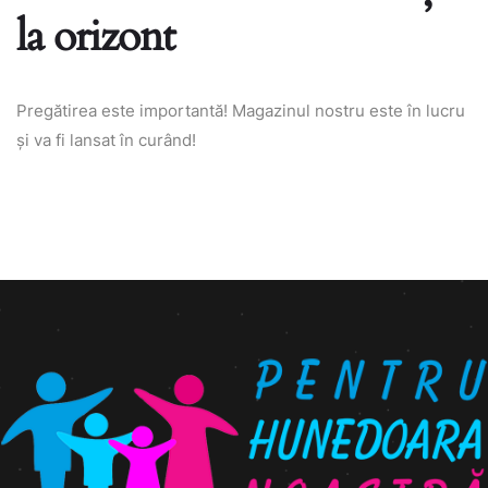
la orizont
Pregătirea este importantă! Magazinul nostru este în lucru
și va fi lansat în curând!